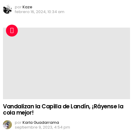
por
Kaze
febrero 16, 2024, 10:34 am
Vandalizan la Capilla de Landín, ¡Ráyense la
cola mejor!
por
Karla Guadarrama
septiembre 9, 2023, 4:54 pm