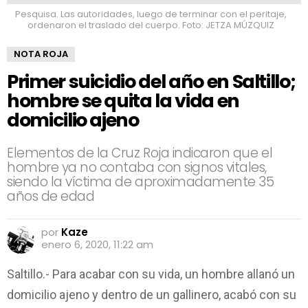
Pesquisa. Las autoridades, luego de terminar con el peritaje,
ordenaron el traslado del cuerpo. Foto: JETZA MÚZQUIZ
NOTA ROJA
Primer suicidio del año en Saltillo;
hombre se quita la vida en
domicilio ajeno
Elementos de la Cruz Roja indicaron que el
hombre ya no contaba con signos vitales,
siendo la víctima de aproximadamente 35
años de edad
por
Kaze
enero 6, 2020, 11:22 am
Saltillo.- Para acabar con su vida, un hombre allanó un
domicilio ajeno y dentro de un gallinero, acabó con su