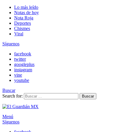
Lo más leído
Notas de hoy
Nota Roja
Deportes
Chismes
Viral
Síguenos
facebook
twitter
googleplus
instagram
vine
youtube
Buscar
Search for:
Buscar
Menú
Síguenos
facebook