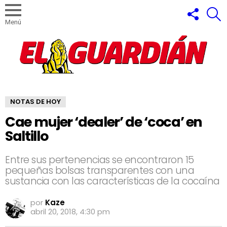
SÍGUEN
B
Menú
NOTAS DE HOY
Cae mujer ‘dealer’ de ‘coca’ en
Saltillo
Entre sus pertenencias se encontraron 15
pequeñas bolsas transparentes con una
sustancia con las características de la cocaína
por
Kaze
abril 20, 2018, 4:30 pm