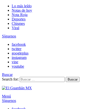
Lo más leído
Notas de hoy
Nota Roja
Deportes
Chismes
Viral
Síguenos
facebook
twitter
googleplus
instagram
vine
youtube
Buscar
Search for:
Buscar
Menú
Síguenos
facebook