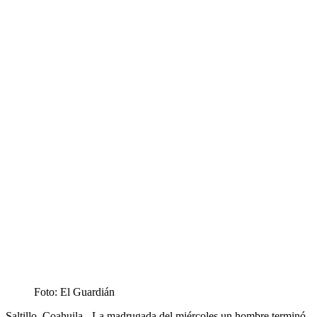
Foto: El Guardián
Saltillo, Coahuila.- La madrugada del miércoles un hombre terminó