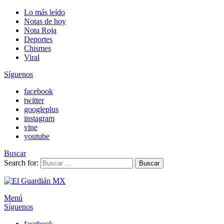
Lo más leído
Notas de hoy
Nota Roja
Deportes
Chismes
Viral
Síguenos
facebook
twitter
googleplus
instagram
vine
youtube
Buscar
Search for:
Buscar
Menú
Síguenos
facebook