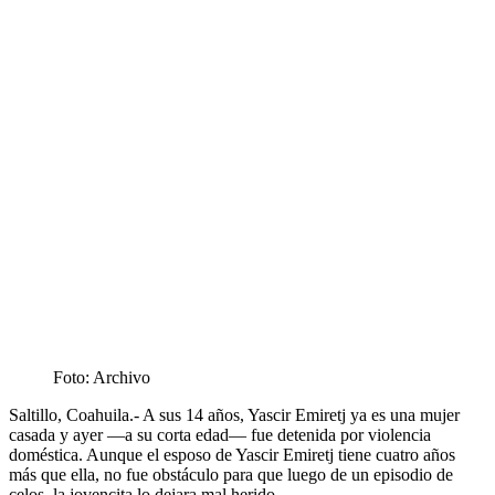
Foto: Archivo
Saltillo, Coahuila.- A sus 14 años, Yascir Emiretj ya es una mujer
casada y ayer —a su corta edad— fue detenida por violencia
doméstica. Aunque el esposo de Yascir Emiretj tiene cuatro años
más que ella, no fue obstáculo para que luego de un episodio de
celos, la jovencita lo dejara mal herido.