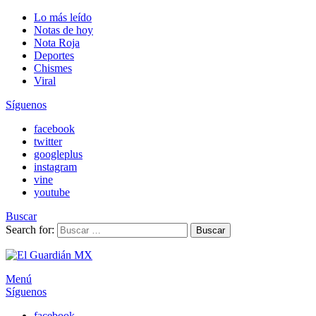
Lo más leído
Notas de hoy
Nota Roja
Deportes
Chismes
Viral
Síguenos
facebook
twitter
googleplus
instagram
vine
youtube
Buscar
Search for:
Buscar
Menú
Síguenos
facebook