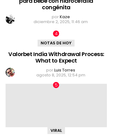
para bebé con hidrocefalia
congénita
por
Kaze
diciembre 2, 2025, 11:46 am
NOTAS DE HOY
Valorbet India Withdrawal Process:
What to Expect
por
Luis Torres
agosto 8, 2025, 12:54 pm
VIRAL