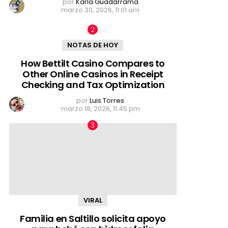
por
Karla Guadarrama
marzo 30, 2026, 11:01 am
NOTAS DE HOY
How Bettilt Casino Compares to
Other Online Casinos in Receipt
Checking and Tax Optimization
por
Luis Torres
marzo 18, 2026, 11:45 pm
VIRAL
Familia en Saltillo solicita apoyo