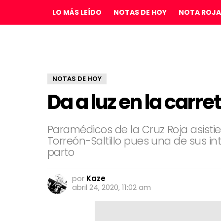
LO MÁS LEÍDO
NOTAS DE HOY
NOTA ROJA
NOTAS DE HOY
Da a luz en la carre
Paramédicos de la Cruz Roja asistie
Torreón-Saltillo pues una de sus i
parto
por
Kaze
abril 24, 2020, 11:02 am