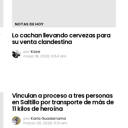
NOTAS DE HOY
r
Lo cachan llevando cervezas para
su venta clandestina
por
Kaze
mayo 18, 2020, 9:54 am
Vinculan a proceso a tres personas
en Saltillo por transporte de más de
11 kilos de heroína
por
Karla Guadarrama
marzo 30, 2026, 11:01 am