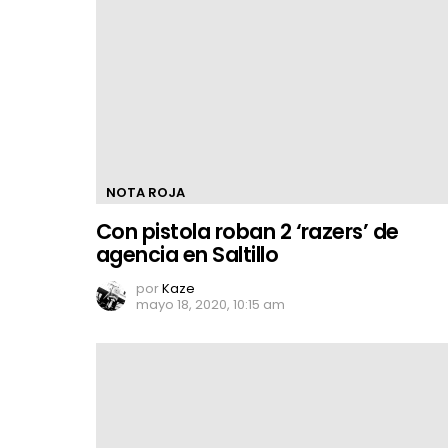
NOTA ROJA
Con pistola roban 2 ‘razers’ de
agencia en Saltillo
por
Kaze
mayo 18, 2020, 10:15 am