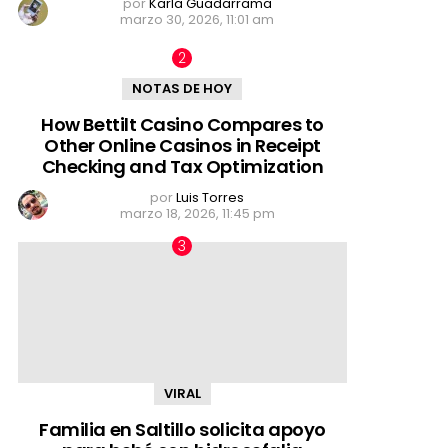
por
Karla Guadarrama
marzo 30, 2026, 11:01 am
NOTAS DE HOY
How Bettilt Casino Compares to
Other Online Casinos in Receipt
Checking and Tax Optimization
por
Luis Torres
marzo 18, 2026, 11:45 pm
VIRAL
Familia en Saltillo solicita apoyo