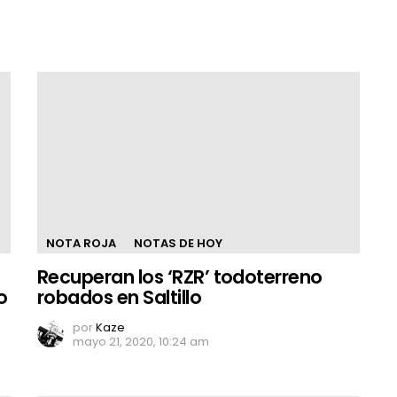
NOTA ROJA
NOTAS DE HOY
Recuperan los ‘RZR’ todoterreno
o
robados en Saltillo
por
Kaze
mayo 21, 2020, 10:24 am