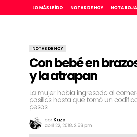
LO MÁS LEÍDO
NOTAS DE HOY
NOTA ROJA
NOTAS DE HOY
Con bebé en brazos
y la atrapan
La mujer había ingresado al comerci
pasillos hasta que tomó un codific
pesos
por
Kaze
abril 22, 2018, 2:58 pm