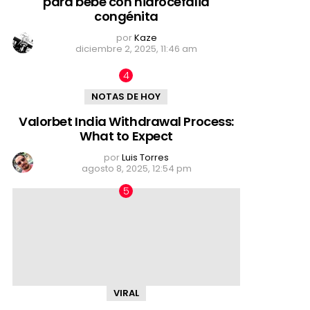
para bebé con hidrocefalia
congénita
por
Kaze
diciembre 2, 2025, 11:46 am
NOTAS DE HOY
Valorbet India Withdrawal Process:
What to Expect
por
Luis Torres
agosto 8, 2025, 12:54 pm
VIRAL