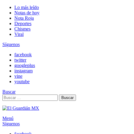
Lo más leído
Notas de hoy
Nota Roja
Deportes
Chismes
Viral
Síguenos
facebook
twitter
googleplus
instagram
vine
youtube
Buscar
Search
Buscar
for:
Menú
Síguenos
facebook