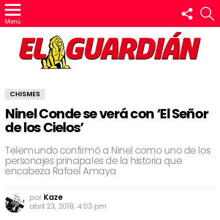
SÍGUEN
B
Menú
CHISMES
Ninel Conde se verá con ‘El Señor
de los Cielos’
Telemundo confirmó a Ninel como uno de los
personajes principales de la historia que
encabeza Rafael Amaya
por
Kaze
abril 23, 2018, 4:03 pm