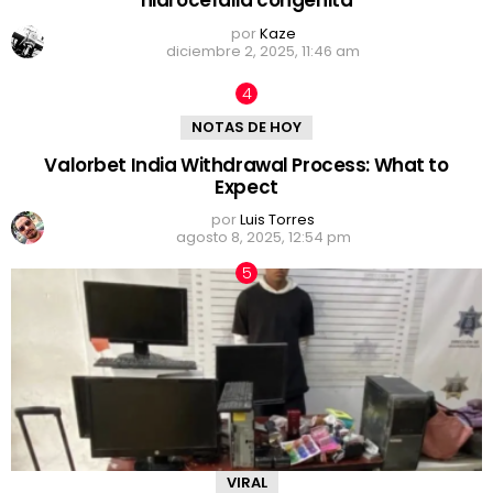
hidrocefalia congénita
por
Kaze
diciembre 2, 2025, 11:46 am
NOTAS DE HOY
Valorbet India Withdrawal Process: What to
Expect
por
Luis Torres
agosto 8, 2025, 12:54 pm
VIRAL