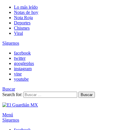
Lo más leído
Notas de hoy
Nota Roja
Deportes
Chismes
Viral
Síguenos
facebook
twitter
googleplus
instagram
vine
youtube
Buscar
Search for:
Buscar
Menú
Síguenos
facebook