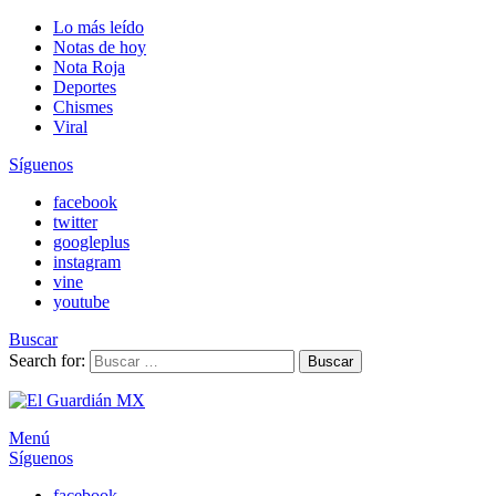
Lo más leído
Notas de hoy
Nota Roja
Deportes
Chismes
Viral
Síguenos
facebook
twitter
googleplus
instagram
vine
youtube
Buscar
Search for:
Buscar
Menú
Síguenos
facebook