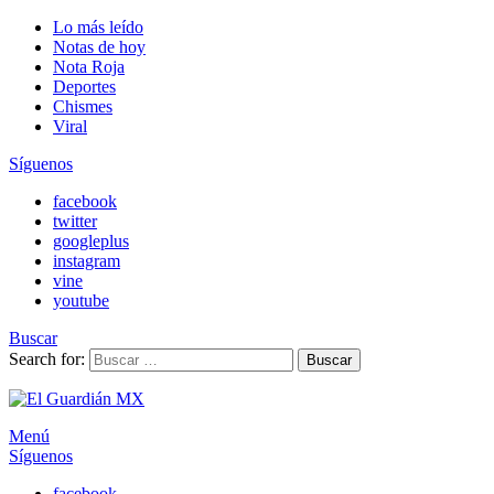
Lo más leído
Notas de hoy
Nota Roja
Deportes
Chismes
Viral
Síguenos
facebook
twitter
googleplus
instagram
vine
youtube
Buscar
Search for:
Buscar
Menú
Síguenos
facebook