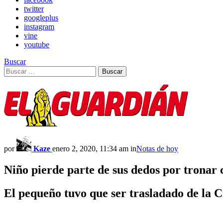
twitter
googleplus
instagram
vine
youtube
Buscar
Search
Buscar
for:
por
Kaze
enero 2, 2020, 11:34 am
in
Notas de hoy
Niño pierde parte de sus dedos por tronar 
El pequeño tuvo que ser trasladado de la C