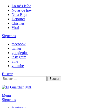
Lo más leído
Notas de hoy
Nota Roja
Deportes
Chismes
Viral
Síguenos
facebook
twitter
googleplus
instagram
vine
youtube
Buscar
Search
Buscar
for:
Menú
Síguenos
facebook