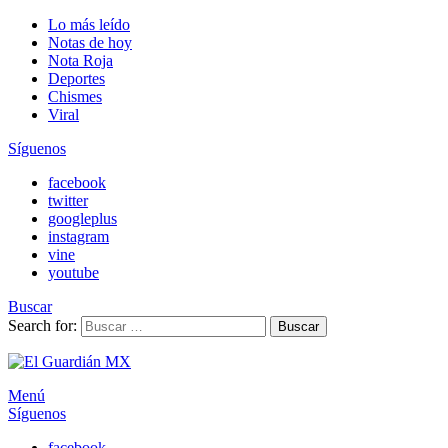
Lo más leído
Notas de hoy
Nota Roja
Deportes
Chismes
Viral
Síguenos
facebook
twitter
googleplus
instagram
vine
youtube
Buscar
Search for:
Buscar
Menú
Síguenos
facebook