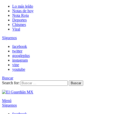
Lo más leído
Notas de hoy
Nota Roja
Deportes
Chismes
Viral
Síguenos
facebook
twitter
googleplus
instagram
vine
youtube
Buscar
Search for:
Buscar
Menú
Síguenos
facebook