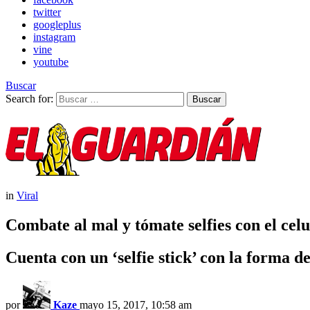
twitter
googleplus
instagram
vine
youtube
Buscar
Search for:
Buscar
in
Viral
Combate al mal y tómate selfies con el cel
Cuenta con un ‘selfie stick’ con la forma d
por
Kaze
mayo 15, 2017, 10:58 am