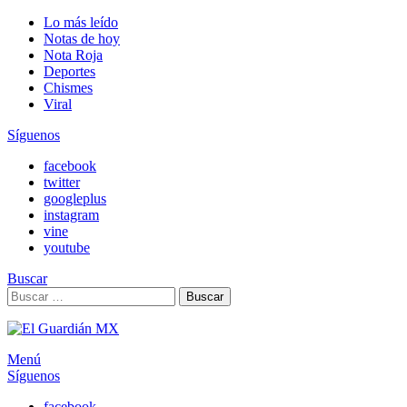
Lo más leído
Notas de hoy
Nota Roja
Deportes
Chismes
Viral
Síguenos
facebook
twitter
googleplus
instagram
vine
youtube
Buscar
Search
Buscar
for:
Menú
Síguenos
facebook