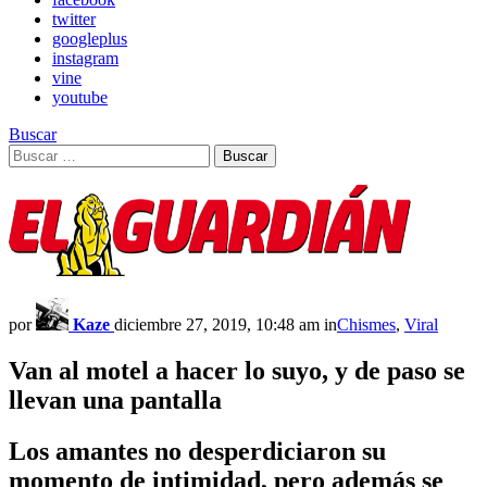
twitter
googleplus
instagram
vine
youtube
Buscar
Search
Buscar
for:
por
Kaze
diciembre 27, 2019, 10:48 am
in
Chismes
,
Viral
Van al motel a hacer lo suyo, y de paso se
llevan una pantalla
Los amantes no desperdiciaron su
momento de intimidad, pero además se