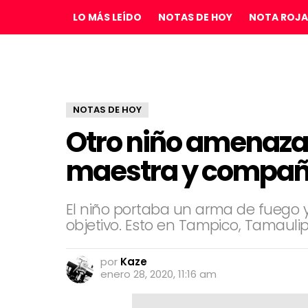
LO MÁS LEÍDO
NOTAS DE HOY
NOTA ROJA
NOTAS DE HOY
Otro niño amenaza
maestra y compañ
El niño portaba un arma de fuego y
objetivo. Esto en Tampico, Tamauli
por
Kaze
enero 28, 2020, 11:16 am