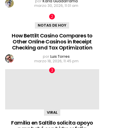
por
Karla Guadarrama
marzo 30, 2026, 11:01 am
NOTAS DE HOY
How Bettilt Casino Compares to
Other Online Casinos in Receipt
Checking and Tax Optimization
por
Luis Torres
marzo 18, 2026, 11:45 pm
VIRAL
Familia en Saltillo solicita apoyo