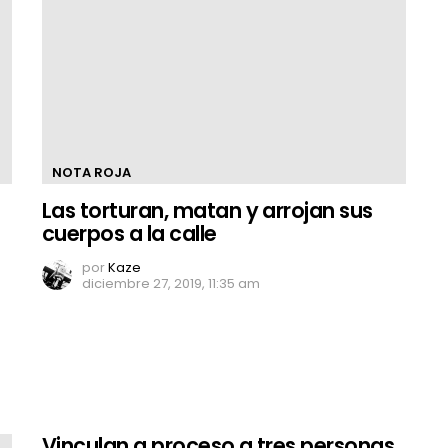
NOTA ROJA
Las torturan, matan y arrojan sus
cuerpos a la calle
por
Kaze
diciembre 27, 2019, 11:35 am
Vinculan a proceso a tres personas