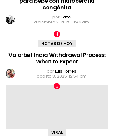
para bebé con hidrocefalia
congénita
por
Kaze
diciembre 2, 2025, 11:46 am
NOTAS DE HOY
Valorbet India Withdrawal Process:
What to Expect
por
Luis Torres
agosto 8, 2025, 12:54 pm
VIRAL