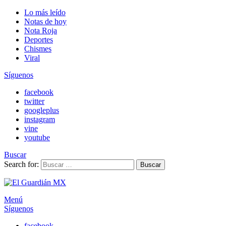
Lo más leído
Notas de hoy
Nota Roja
Deportes
Chismes
Viral
Síguenos
facebook
twitter
googleplus
instagram
vine
youtube
Buscar
Search for:
Buscar
Menú
Síguenos
facebook