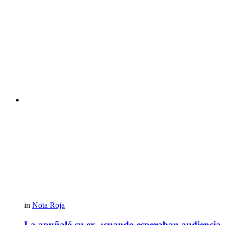
in
Nota Roja
La apuñaló su ex, ¡cuando esperaban audiencia